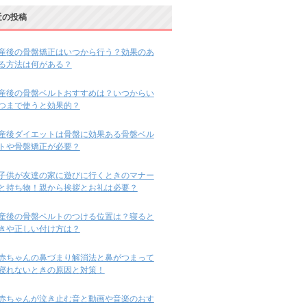
近の投稿
産後の骨盤矯正はいつから行う？効果のあ
る方法は何がある？
産後の骨盤ベルトおすすめは？いつからい
つまで使うと効果的？
産後ダイエットは骨盤に効果ある骨盤ベル
トや骨盤矯正が必要？
子供が友達の家に遊びに行くときのマナー
と持ち物！親から挨拶とお礼は必要？
産後の骨盤ベルトのつける位置は？寝ると
きや正しい付け方は？
赤ちゃんの鼻づまり解消法と鼻がつまって
寝れないときの原因と対策！
赤ちゃんが泣き止む音と動画や音楽のおす