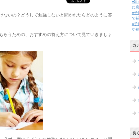
●
に
●
けないの？どうして勉強しないと聞かれたらどのように答
で
●
や
もらうための、おすすめの答え方について見ていきましょ
カ
良