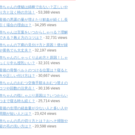
赤ちゃんの便秘は綿棒で出ない？正しいや
り方と泣く時の方法！
- 53,388 views
産後の悪露の量が増えたり鮮血が続くし長
引く場合の理由は？
- 34,295 views
赤ちゃんは言葉をいつからしゃべる？理解
できる？教え方のコツは？
- 32,731 views
赤ちゃんの下痢の見分け方と原因！便が緑
や黄色でも大丈夫？
- 32,197 views
赤ちゃんのしゃっくり止め方と原因！しゃ
っくり中も授乳いい？
- 32,101 views
産後の骨盤ベルトのつける位置は？寝ると
きや正しい付け方は？
- 30,667 views
赤ちゃんのおむつ交換手順＆おむつ替えの
コツや回数の注意点！
- 30,136 views
赤ちゃんの指しゃぶり原因は？いつからい
つまで寝る時も続く？
- 25,714 views
産後の生理の経血量が少ない人と多い人や
周期が短い人とは？
- 23,424 views
赤ちゃんの爪の切り方とは？おへそ掃除や
髪の毛の洗い方は？
- 20,598 views