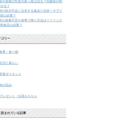
出産や産後の乳首の真っ黒は治る？妊娠前の色
戻せる？
子供の鉄分不足に注意する食品と症状！サプリ
補助は必要？
子供の栄養不足を食事で補う方法は？ドリンク
補助食品は必要？
テゴリー
食事・食べ物
生活と暮らし
産後ダイエット
体の悩み
プレゼント・玩具おもちゃ
く読まれている記事