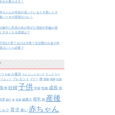
すめを教えます！
赤ちゃんの耳垢が湿っているとき黒いとき
臭いときの原因はコレ！
妊娠中に乳首の色が黒ずむ理由や乳輪が黒
く大きくなる原因は？
子供3人育てるのは大変？生活費のお金や年
収はいくら必要？
グ
むつ
お風呂
お金
クレジットカード
グッズ
ゲー
プレゼント
便
ダイエット
マナー
便秘
保険
出産
子供
強
妊婦
成長
塾
学校
性格
掃
産後
母乳
料理
歯磨き
熱
旅行
本
栄養
赤ちゃん
育児
ミルク
臭い