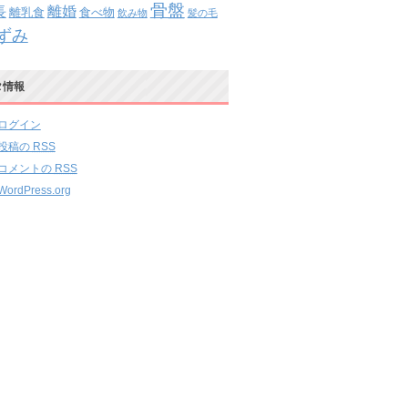
骨盤
離婚
長
離乳食
食べ物
飲み物
髪の毛
ずみ
タ情報
ログイン
投稿の
RSS
コメントの
RSS
WordPress.org