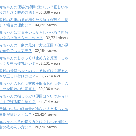
赤ちゃんの便秘は綿棒で出ない？正しいや
り方と泣く時の方法！
- 53,388 views
産後の悪露の量が増えたり鮮血が続くし長
引く場合の理由は？
- 34,295 views
赤ちゃんは言葉をいつからしゃべる？理解
できる？教え方のコツは？
- 32,731 views
赤ちゃんの下痢の見分け方と原因！便が緑
や黄色でも大丈夫？
- 32,196 views
赤ちゃんのしゃっくり止め方と原因！しゃ
っくり中も授乳いい？
- 32,101 views
産後の骨盤ベルトのつける位置は？寝ると
きや正しい付け方は？
- 30,667 views
赤ちゃんのおむつ交換手順＆おむつ替えの
コツや回数の注意点！
- 30,136 views
赤ちゃんの指しゃぶり原因は？いつからい
つまで寝る時も続く？
- 25,714 views
産後の生理の経血量が少ない人と多い人や
周期が短い人とは？
- 23,424 views
赤ちゃんの爪の切り方とは？おへそ掃除や
髪の毛の洗い方は？
- 20,598 views