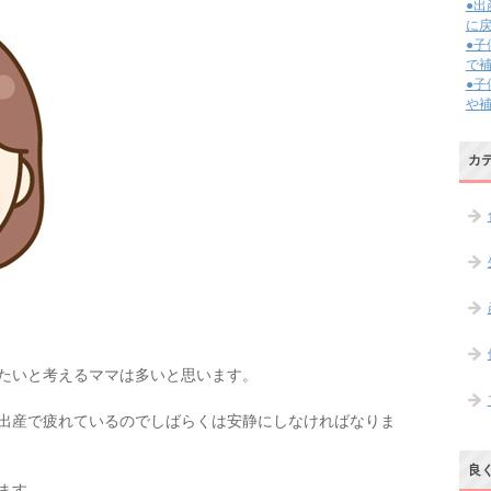
●
に
●
で
●
や
カ
たいと考えるママは多いと思います。
出産で疲れているのでしばらくは安静にしなければなりま
良
ます。