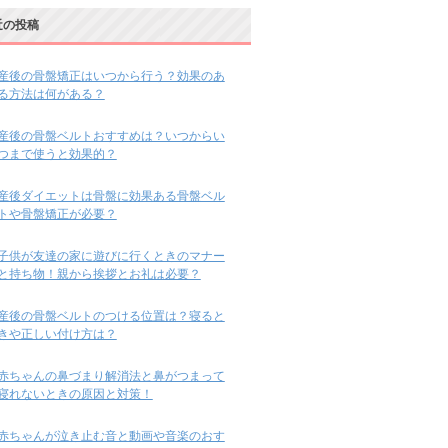
近の投稿
産後の骨盤矯正はいつから行う？効果のあ
る方法は何がある？
産後の骨盤ベルトおすすめは？いつからい
つまで使うと効果的？
産後ダイエットは骨盤に効果ある骨盤ベル
トや骨盤矯正が必要？
子供が友達の家に遊びに行くときのマナー
と持ち物！親から挨拶とお礼は必要？
産後の骨盤ベルトのつける位置は？寝ると
きや正しい付け方は？
赤ちゃんの鼻づまり解消法と鼻がつまって
寝れないときの原因と対策！
赤ちゃんが泣き止む音と動画や音楽のおす