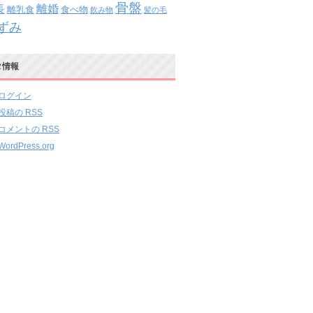
骨盤
離婚
長
離乳食
食べ物
飲み物
髪の毛
ずみ
タ情報
ログイン
投稿の
RSS
コメントの
RSS
WordPress.org