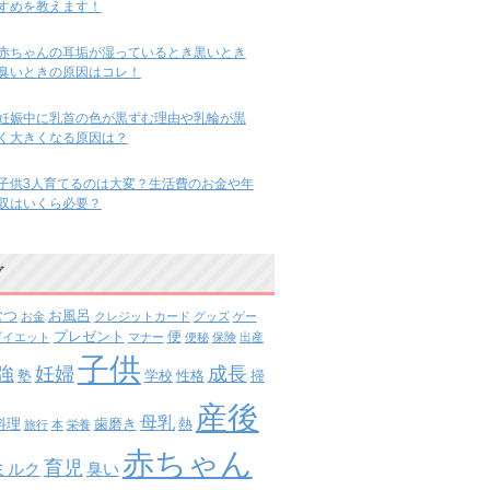
すめを教えます！
赤ちゃんの耳垢が湿っているとき黒いとき
臭いときの原因はコレ！
妊娠中に乳首の色が黒ずむ理由や乳輪が黒
く大きくなる原因は？
子供3人育てるのは大変？生活費のお金や年
収はいくら必要？
グ
むつ
お風呂
お金
クレジットカード
グッズ
ゲー
プレゼント
便
ダイエット
マナー
便秘
保険
出産
子供
強
妊婦
成長
塾
学校
性格
掃
産後
母乳
料理
歯磨き
熱
旅行
本
栄養
赤ちゃん
育児
ミルク
臭い