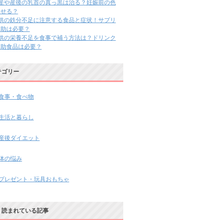
出産や産後の乳首の真っ黒は治る？妊娠前の色
戻せる？
子供の鉄分不足に注意する食品と症状！サプリ
補助は必要？
子供の栄養不足を食事で補う方法は？ドリンク
補助食品は必要？
テゴリー
食事・食べ物
生活と暮らし
産後ダイエット
体の悩み
プレゼント・玩具おもちゃ
く読まれている記事