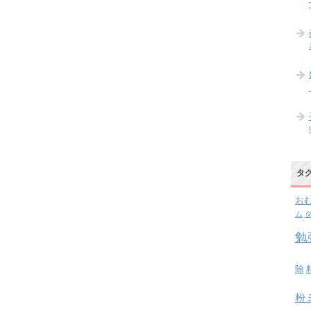
タ
お
ム
勉
除
粉