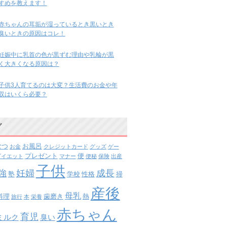
すめを教えます！
赤ちゃんの耳垢が湿っているとき黒いとき
臭いときの原因はコレ！
妊娠中に乳首の色が黒ずむ理由や乳輪が黒
く大きくなる原因は？
子供3人育てるのは大変？生活費のお金や年
収はいくら必要？
グ
むつ
お風呂
お金
クレジットカード
グッズ
ゲー
プレゼント
便
ダイエット
マナー
便秘
保険
出産
子供
強
妊婦
成長
塾
学校
性格
掃
産後
母乳
料理
歯磨き
熱
旅行
本
栄養
赤ちゃん
育児
ミルク
臭い