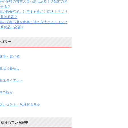
出産や産後の乳首の真っ黒は治る？妊娠前の色
戻せる？
子供の鉄分不足に注意する食品と症状！サプリ
補助は必要？
子供の栄養不足を食事で補う方法は？ドリンク
補助食品は必要？
テゴリー
食事・食べ物
生活と暮らし
産後ダイエット
体の悩み
プレゼント・玩具おもちゃ
く読まれている記事