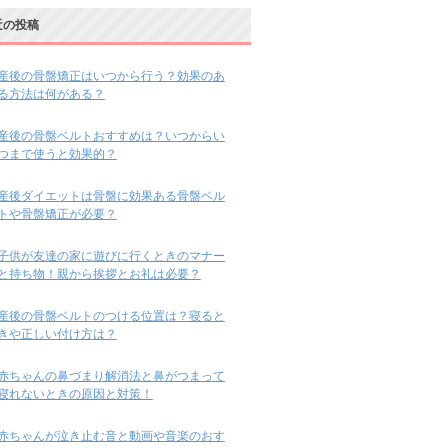
近の投稿
産後の骨盤矯正はいつから行う？効果のあ
る方法は何がある？
産後の骨盤ベルトおすすめは？いつからい
つまで使うと効果的？
産後ダイエットは骨盤に効果ある骨盤ベル
トや骨盤矯正が必要？
子供が友達の家に遊びに行くときのマナー
と持ち物！親から挨拶とお礼は必要？
産後の骨盤ベルトのつける位置は？寝ると
きや正しい付け方は？
赤ちゃんの鼻づまり解消法と鼻がつまって
寝れないときの原因と対策！
赤ちゃんが泣き止む音と動画や音楽のおす