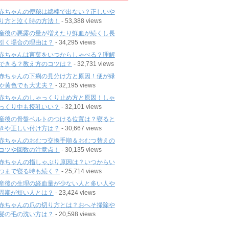
赤ちゃんの便秘は綿棒で出ない？正しいや
り方と泣く時の方法！
- 53,388 views
産後の悪露の量が増えたり鮮血が続くし長
引く場合の理由は？
- 34,295 views
赤ちゃんは言葉をいつからしゃべる？理解
できる？教え方のコツは？
- 32,731 views
赤ちゃんの下痢の見分け方と原因！便が緑
や黄色でも大丈夫？
- 32,195 views
赤ちゃんのしゃっくり止め方と原因！しゃ
っくり中も授乳いい？
- 32,101 views
産後の骨盤ベルトのつける位置は？寝ると
きや正しい付け方は？
- 30,667 views
赤ちゃんのおむつ交換手順＆おむつ替えの
コツや回数の注意点！
- 30,135 views
赤ちゃんの指しゃぶり原因は？いつからい
つまで寝る時も続く？
- 25,714 views
産後の生理の経血量が少ない人と多い人や
周期が短い人とは？
- 23,424 views
赤ちゃんの爪の切り方とは？おへそ掃除や
髪の毛の洗い方は？
- 20,598 views